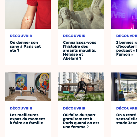
DÉCOUVRIR
DÉCOUVRIR
DÉCOUVRI
Où donner son
Connaissez-vous
3 bonnes r
sang à Paris cet
l’histoire des
d’écouter 
été ?
amants maudits,
podcast « 
Héloïse et
Fumoir »
Abélard ?
DÉCOUVRIR
DÉCOUVRIR
DÉCOUVRI
Les meilleures
Où faire du sport
On a testé 
expos du moment
gratuitement à
sensoriell
à faire en famille
Paris quand on est
stade Jea
une femme ?