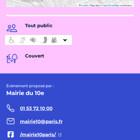
Leaflet
|
Map data ©
OpenStreetMap
contributors
Tout public
Couvert
Évènement proposé par :
Mairie du 10e
01 53 72 10 00
mairie10@paris.fr
/mairie10paris/