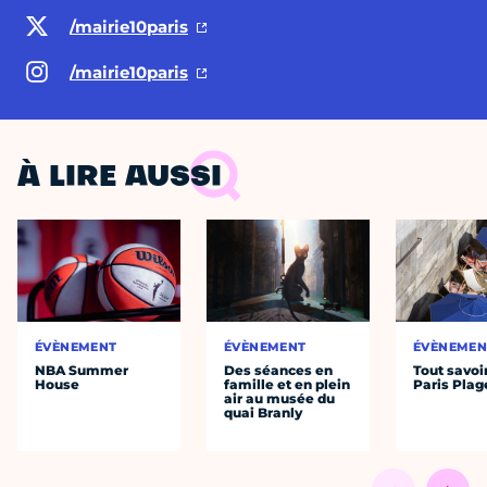
/mairie10paris
/mairie10paris
À LIRE AUSSI
ÉVÈNEMENT
ÉVÈNEMENT
ÉVÈNEMEN
NBA Summer
Des séances en
Tout savoi
House
famille et en plein
Paris Plag
air au musée du
quai Branly