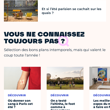
Et si l’été parisien se cachait sur les
quais ?
VOUS NE CONNAISSEZ
TOUJOURS PAS ?
Sélection des bons plans intemporels, mais qui valent le
coup toute l'année !
DÉCOUVRIR
DÉCOUVRIR
DÉCOUVRI
Où donner son
On a testé
Les meille
sang à Paris cet
l’altinha, le foot
expos du
été ?
comme à
à faire en 