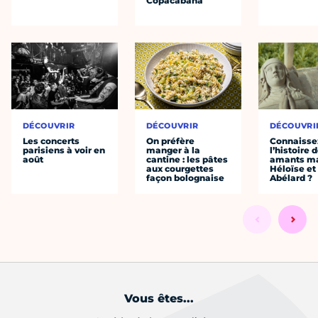
Copacabana
DÉCOUVRIR
DÉCOUVRIR
DÉCOUVRI
Les concerts
On préfère
Connaisse
parisiens à voir en
manger à la
l’histoire 
août
cantine : les pâtes
amants ma
aux courgettes
Héloïse et
façon bolognaise
Abélard ?
Vous êtes...