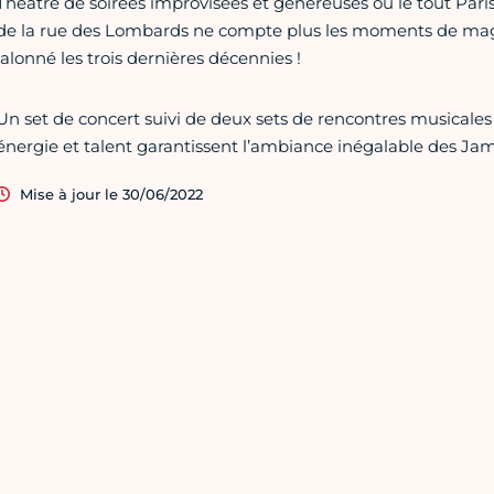
Théâtre de soirées improvisées et généreuses où le tout Paris 
de la rue des Lombards ne compte plus les moments de magi
jalonné les trois dernières décennies !
Un set de concert suivi de deux sets de rencontres musicales
énergie et talent garantissent l’ambiance inégalable des Jam 
Mise à jour le 30/06/2022