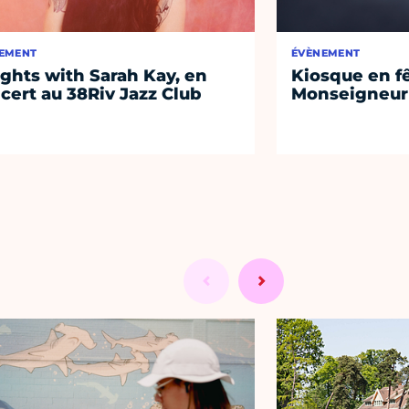
EMENT
ÉVÈNEMENT
ights with Sarah Kay, en
Kiosque en f
cert au 38Riv Jazz Club
Monseigneur 