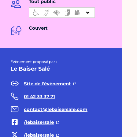
Tout public
Couvert
Évènement proposé par :
Le Baiser Salé
Site de l'évènement
01 42 33 37 71
contact@lebaisersale.com
/lebaisersale
/lebaisersale