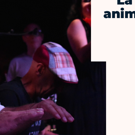
La
anim