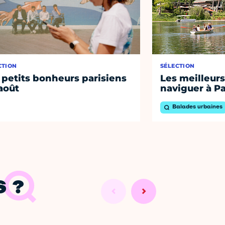
CTION
SÉLECTION
 petits bonheurs parisiens
Les meilleurs
août
naviguer à Pa
Balades urbaines
 ?