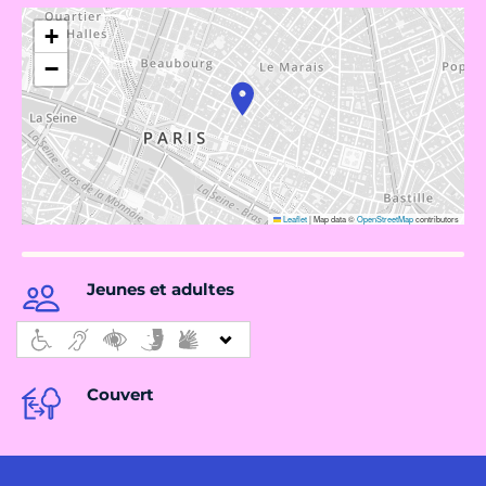
+
−
Leaflet
|
Map data ©
OpenStreetMap
contributors
Jeunes et adultes
Couvert