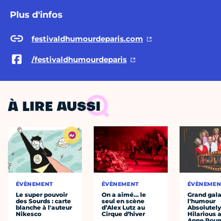
Plus d'infos
festivaldhumourdeparis.com
/festivaldhumourdeparis
À LIRE AUSSI
ÉVÈNEMENT
ÉVÈNEMENT
ÉVÈNEMEN
Le super pouvoir
On a aimé… le
Grand gala
des Sourds : carte
seul en scène
l'humour
blanche à l'auteur
d’Alex Lutz au
Absolutel
Nikesco
Cirque d’hiver
Hilarious 
Anne Roum