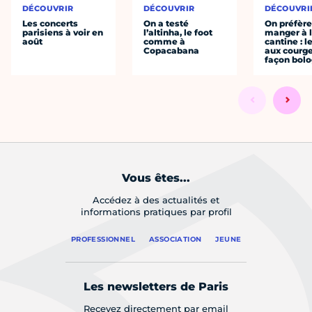
DÉCOUVRIR
DÉCOUVRIR
DÉCOUVRI
Les concerts
On a testé
On préfèr
parisiens à voir en
l’altinha, le foot
manger à 
août
comme à
cantine : l
Copacabana
aux courge
façon bol
Vous êtes...
Accédez à des actualités et
informations pratiques par profil
PROFESSIONNEL
ASSOCIATION
JEUNE
Les newsletters de Paris
Recevez directement par email