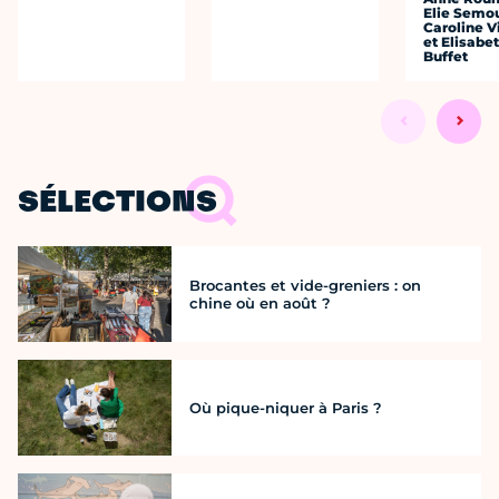
Elie Semo
Caroline 
et Elisabe
Buffet
SÉLECTIONS
Brocantes et vide-greniers : on
chine où en août ?
Où pique-niquer à Paris ?