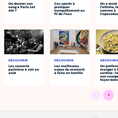
Où donner son
Ces sports à
On a testé
sang à Paris cet
pratiquer
l’altinha, l
été ?
tranquillement au
comme à
fil de l’eau
Copacaba
DÉCOUVRIR
DÉCOUVRIR
DÉCOUVRI
Les concerts
Les meilleures
On préfèr
parisiens à voir en
expos du moment
manger à 
août
à faire en famille
cantine : l
aux courge
façon bol