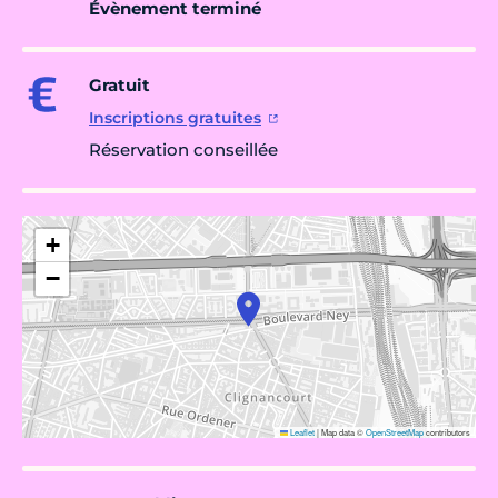
Évènement terminé
Gratuit
Inscriptions gratuites
Réservation conseillée
+
−
Leaflet
|
Map data ©
OpenStreetMap
contributors