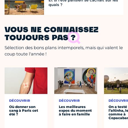
Et si l’été parisien se cachait sur les
quais ?
VOUS NE CONNAISSEZ
TOUJOURS PAS ?
Sélection des bons plans intemporels, mais qui valent le
coup toute l'année !
DÉCOUVRIR
DÉCOUVRIR
DÉCOUVRI
Où donner son
Les meilleures
On a testé
sang à Paris cet
expos du moment
l’altinha, l
été ?
à faire en famille
comme à
Copacaba