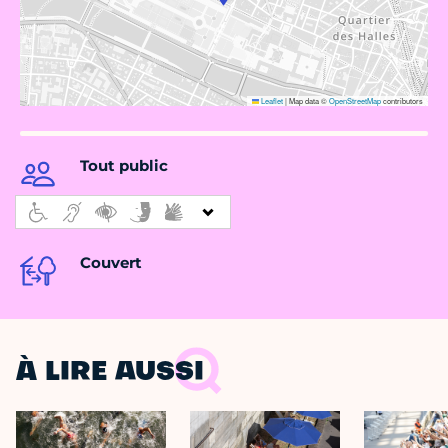
Leaflet
|
Map data ©
OpenStreetMap
contributors
Tout public
Couvert
À LIRE AUSSI