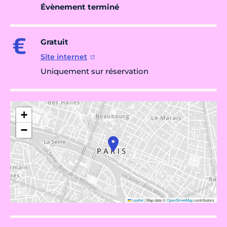
Évènement terminé
Gratuit
Site internet
Uniquement sur réservation
+
−
Leaflet
|
Map data ©
OpenStreetMap
contributors