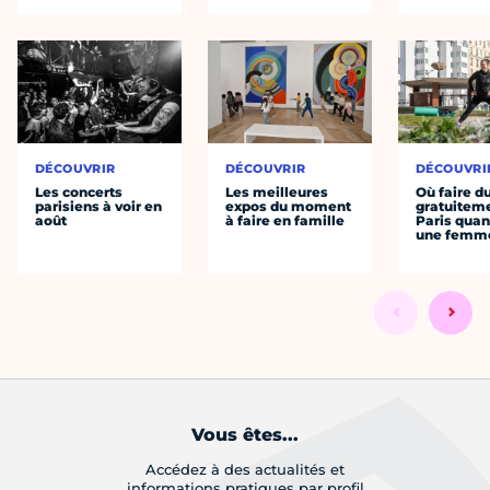
DÉCOUVRIR
DÉCOUVRIR
DÉCOUVRI
Les concerts
Les meilleures
Où faire d
parisiens à voir en
expos du moment
gratuitem
août
à faire en famille
Paris quan
une femm
Vous êtes...
Accédez à des actualités et
informations pratiques par profil