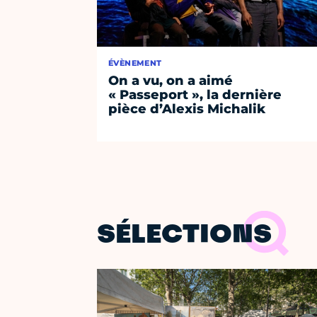
ÉVÈNEMENT
On a vu, on a aimé
« Passeport », la dernière
pièce d’Alexis Michalik
SÉLECTIONS