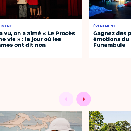
EMENT
ÉVÈNEMENT
a vu, on a aimé « Le Procès
Gagnez des p
e vie » : le jour où les
émotions du 
mes ont dit non
Funambule