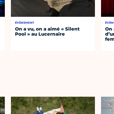
ÉVÈNEMENT
ÉVÈN
On a vu, on a aimé « Silent
On 
Pool » au Lucernaire
d’un
fem