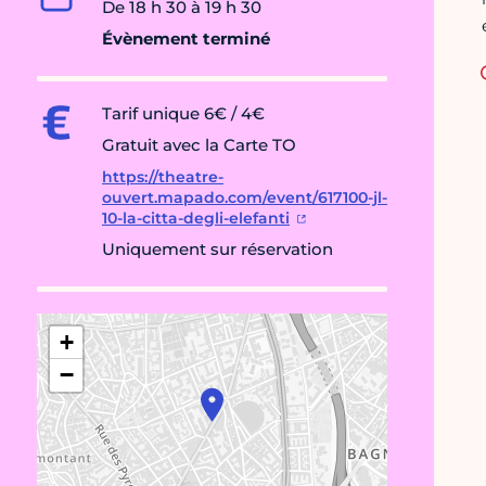
De 18 h 30 à 19 h 30
Évènement terminé
Tarif unique 6€ / 4€
Gratuit avec la Carte TO
https://theatre-
ouvert.mapado.com/event/617100-jl-
10-la-citta-degli-elefanti
Uniquement sur réservation
+
−