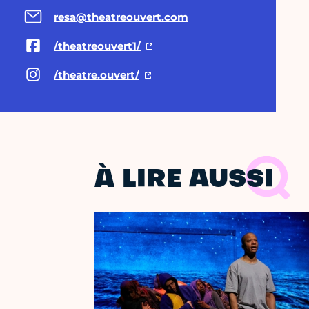
resa@theatreouvert.com
/theatreouvert1/
/theatre.ouvert/
À LIRE AUSSI