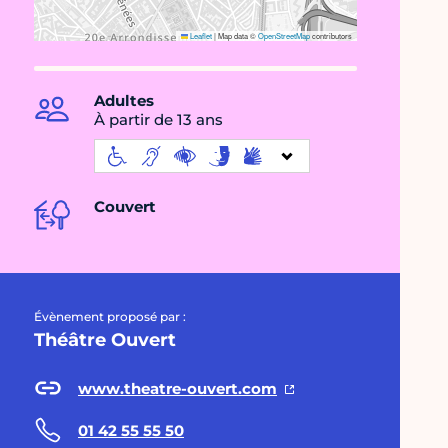
Leaflet
|
Map data ©
OpenStreetMap
contributors
Adultes
À partir de 13 ans
Couvert
Évènement proposé par :
Théâtre Ouvert
www.theatre-ouvert.com
01 42 55 55 50