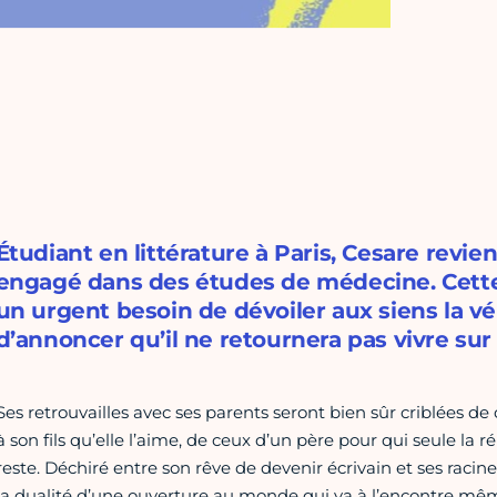
Étudiant en littérature à Paris, Cesare revient
engagé dans des études de médecine. Cette 
un urgent besoin de dévoiler aux siens la vé
d’annoncer qu’il ne retournera pas vivre sur l
Ses retrouvailles avec ses parents seront bien sûr criblées de
à son fils qu’elle l’aime, de ceux d’un père pour qui seule la r
reste. Déchiré entre son rêve de devenir écrivain et ses raci
la dualité d’une ouverture au monde qui va à l’encontre même 