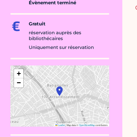
Évènement terminé
Gratuit
réservation auprès des
bibliothécaires
Uniquement sur réservation
+
−
Leaflet
|
Map data ©
OpenStreetMap
contributors