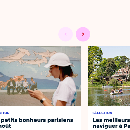
CTION
SÉLECTION
 petits bonheurs parisiens
Les meilleurs
août
naviguer à Pa