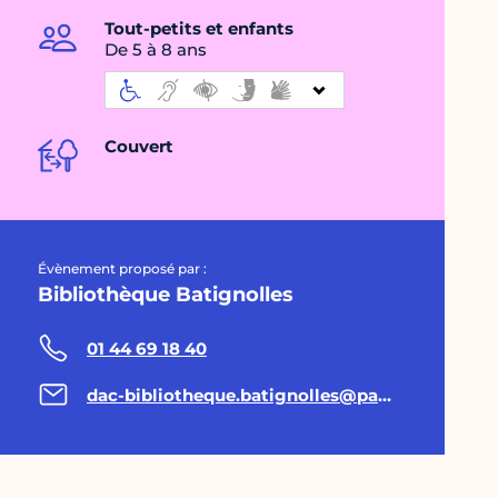
Tout-petits et enfants
De 5 à 8 ans
Couvert
Évènement proposé par :
Bibliothèque Batignolles
01 44 69 18 40
dac-bibliotheque.batignolles@paris.fr