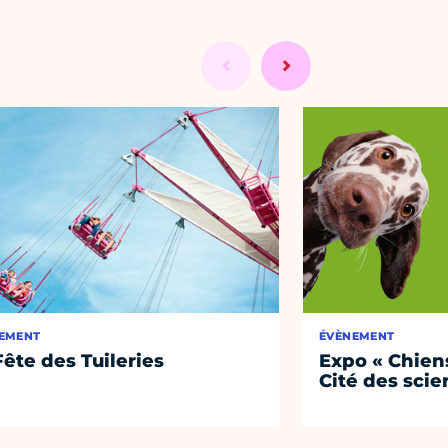
EMENT
ÉVÈNEMENT
Fête des Tuileries
Expo « Chiens
Cité des sci