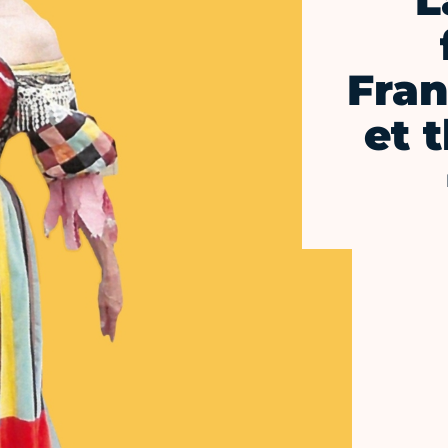
L
Fran
et 