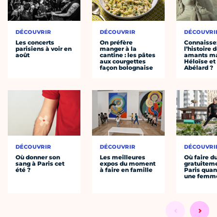
DÉCOUVRIR
DÉCOUVRIR
DÉCOUVRI
Les concerts
On préfère
Connaisse
parisiens à voir en
manger à la
l’histoire 
août
cantine : les pâtes
amants ma
aux courgettes
Héloïse et
façon bolognaise
Abélard ?
DÉCOUVRIR
DÉCOUVRIR
DÉCOUVRI
Où donner son
Les meilleures
Où faire d
sang à Paris cet
expos du moment
gratuitem
été ?
à faire en famille
Paris quan
une femm