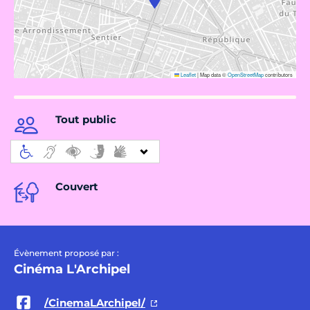
Leaflet
|
Map data ©
OpenStreetMap
contributors
Tout public
Couvert
Évènement proposé par :
Cinéma L'Archipel
/CinemaLArchipel/