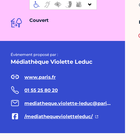
Couvert
Évènement proposé par :
Médiathèque Violette Leduc
www.paris.fr
01 55 25 80 20
mediatheque.violette-leduc@paris.fr
/mediathequevioletteleduc/