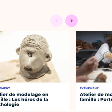
EMENT
ÉVÈNEMENT
lier de modelage en
Atelier de m
ille : Les héros de la
famille : Port
hologie