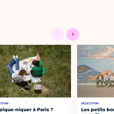
CTION
SÉLECTION
pique-niquer à Paris ?
Les petits bo