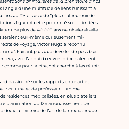
ésentations animalières de la préhistoire à nos
s l'angle d'une multitude de liens l'unissant à
alifiés au XVIe siècle de "plus malheureux de
ations figurant cette proximité sont illimitées
atant de plus de 40 000 ans ne révélerait-elle
tes seraient eux-même curieusement mi-
 récits de voyage, Victor Hugo a reconnu
'homme". Faisant plus que dévoiler de possibles
sentera, avec l'appui d’œuvres principalement
eur comme pour le pire, ont cherché à les réunir.
gard passionné sur les rapports entre art et
ur culturel et de professeur, il anime
de résidences médicalisées, en plus d'ateliers
centre d'animation du 12e arrondissement de
cle dédié à l'histoire de l'art de la médiathèque