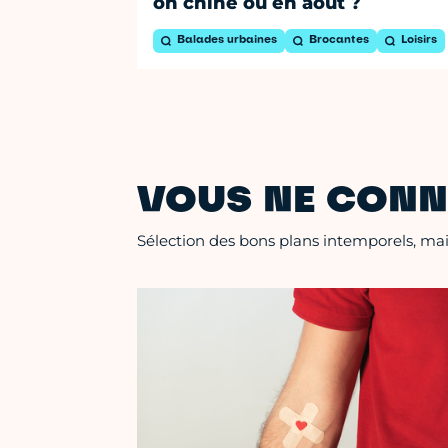
on chine où en août ?
Balades urbaines
Brocantes
Loisirs
VOUS NE CONN
Sélection des bons plans intemporels, mais