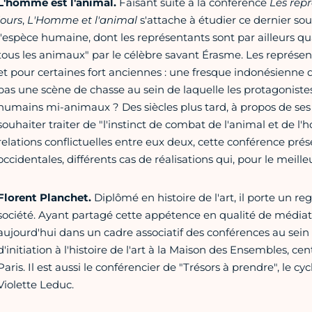
L'homme est l'animal.
Faisant suite à la conférence
Les repr
jours
,
L'Homme et l'animal
s'attache à étudier ce dernier sou
l'espèce humaine, dont les représentants sont par ailleurs qu
tous les animaux" par le célèbre savant Érasme. Les représent
et pour certaines fort anciennes : une fresque indonésienne d
pas une scène de chasse au sein de laquelle les protagonis
humains mi-animaux ? Des siècles plus tard, à propos de ses
souhaiter traiter de "l'instinct de combat de l'animal et de l
relations conflictuelles entre eux deux, cette conférence pré
occidentales, différents cas de réalisations qui, pour le meill
Florent Planchet.
Diplômé en histoire de l'art, il porte un re
société. Ayant partagé cette appétence en qualité de médiate
aujourd'hui dans un cadre associatif des conférences au sein 
d'initiation à l'histoire de l'art à la Maison des Ensembles, 
Paris. Il est aussi le conférencier de "Trésors à prendre", le cy
Violette Leduc.