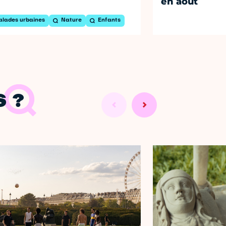
en août
alades urbaines
Nature
Enfants
 ?