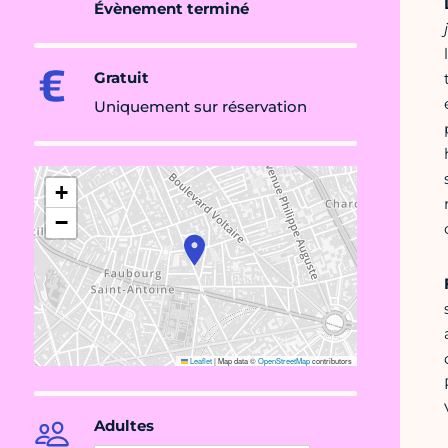
Évènement terminé
Gratuit
Uniquement sur réservation
+
−
Leaflet
|
Map data ©
OpenStreetMap
contributors
Adultes