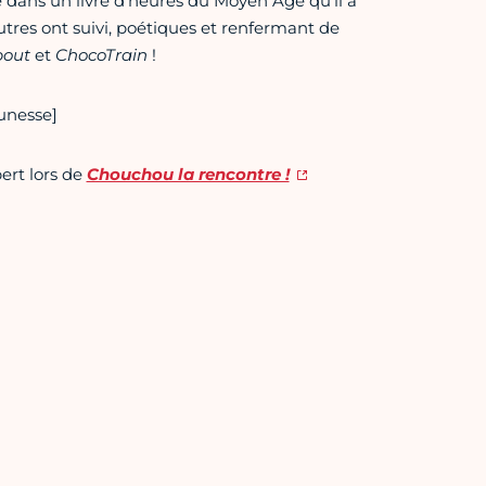
é dans un livre d’heures du Moyen Âge qu’il a
utres ont suivi, poétiques et renfermant de
bout
et
ChocoTrain
!
eunesse]
ert lors de
Chouchou la rencontre !