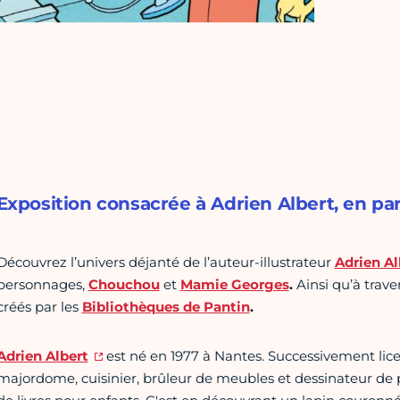
Exposition consacrée à Adrien Albert, en part
Découvrez l’univers déjanté de l’auteur-illustrateur
Adrien Al
personnages,
Chouchou
et
Mamie Georges
.
Ainsi qu’à trave
créés par les
Bibliothèques de Pantin
.
Adrien Albert
est né en 1977 à Nantes. Successivement licen
majordome, cuisinier, brûleur de meubles et dessinateur de pr