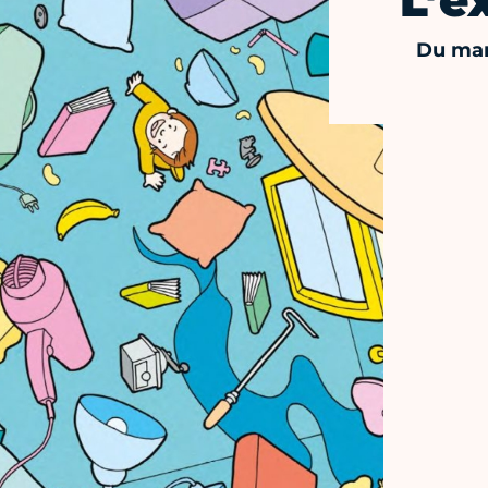
L’e
Du mar