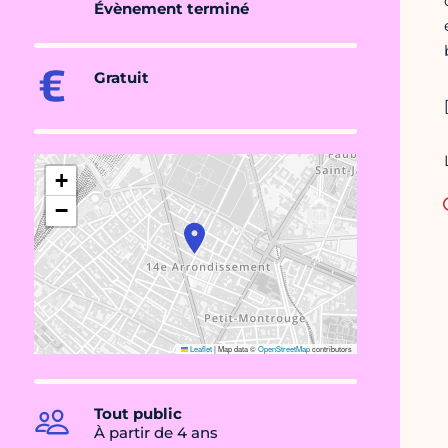
Évènement terminé
Gratuit
+
−
Leaflet
|
Map data ©
OpenStreetMap
contributors
Tout public
À partir de 4 ans