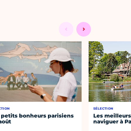
CTION
SÉLECTION
 petits bonheurs parisiens
Les meilleurs
août
naviguer à Pa