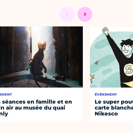
EMENT
ÉVÈNEMENT
 séances en famille et en
Le super pouv
in air au musée du quai
carte blanche
nly
Nikesco