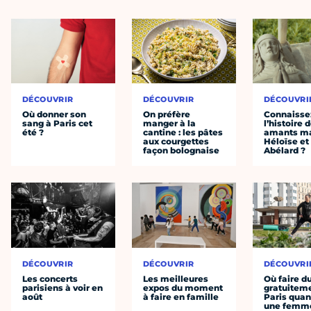
DÉCOUVRIR
DÉCOUVRIR
DÉCOUVRI
Où donner son
On préfère
Connaisse
sang à Paris cet
manger à la
l’histoire 
été ?
cantine : les pâtes
amants ma
aux courgettes
Héloïse et
façon bolognaise
Abélard ?
DÉCOUVRIR
DÉCOUVRIR
DÉCOUVRI
Les concerts
Les meilleures
Où faire d
parisiens à voir en
expos du moment
gratuitem
août
à faire en famille
Paris quan
une femm