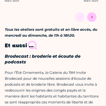
Crédit photo :
Crédit photo :
Robin Jeant
Robin Jeant
Tous les ateliers sont gratuits et en libre accès, du
mercredi au dimanche, de 11h à 18h30.
Et aussi …
Brodecast : broderie et écoute de
podcasts
Pour
l’
Été Ornementa,
la
Galerie
du
19M invite
Brodecast pour de nouvelles sessions d’écoute de
podcasts et de broderie libre. Brodecast vous invite à
redécouvrir les origines des congés payés et la
manière dont les habitants et habitantes du territoire
se sont réappropriés ces moments de liberté et de