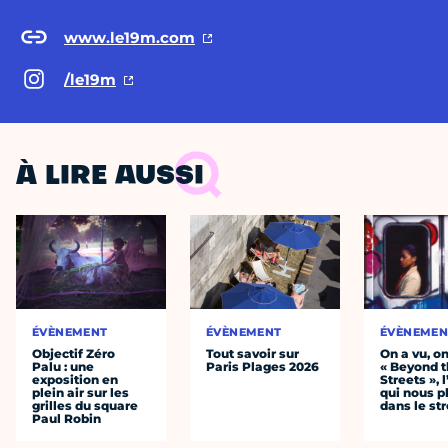
www.le19m.com
/le19m
À LIRE AUSSI
ÉVÈNEMENT
ÉVÈNEMENT
ÉVÈNEMEN
Objectif Zéro
Tout savoir sur
On a vu, o
Palu : une
Paris Plages 2026
« Beyond 
exposition en
Streets », 
plein air sur les
qui nous p
grilles du square
dans le str
Paul Robin