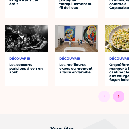
sang à Paris cet
pratiquer
l’altinha, l
été ?
tranquillement au
comme à
fil de l’eau
Copacaba
DÉCOUVRIR
DÉCOUVRIR
DÉCOUVRI
Les concerts
Les meilleures
On préfèr
parisiens à voir en
expos du moment
manger à 
août
à faire en famille
cantine : l
aux courge
façon bol
Vous êtes...