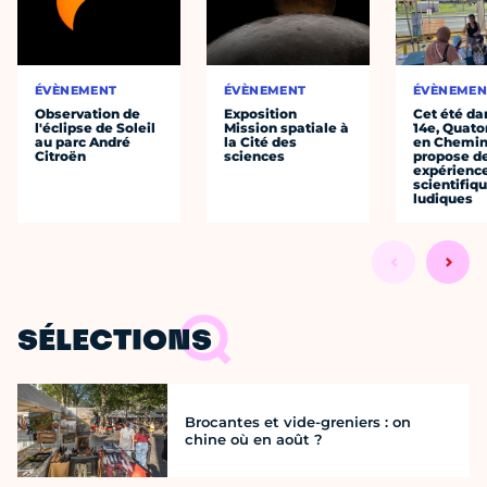
ÉVÈNEMENT
ÉVÈNEMENT
ÉVÈNEMEN
Observation de
Exposition
Cet été da
l'éclipse de Soleil
Mission spatiale à
14e, Quato
au parc André
la Cité des
en Chemi
Citroën
sciences
propose d
expérienc
scientifiq
ludiques
SÉLECTIONS
Brocantes et vide-greniers : on
chine où en août ?