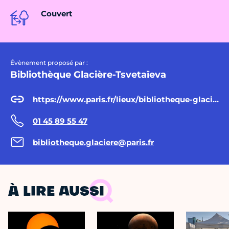
Couvert
Évènement proposé par :
Bibliothèque Glacière-Tsvetaïeva
https://www.paris.fr/lieux/bibliotheque-glaciere-marina-tsvetaieva-1730
01 45 89 55 47
bibliotheque.glaciere@paris.fr
À LIRE AUSSI