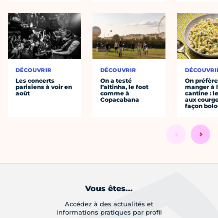
DÉCOUVRIR
DÉCOUVRIR
DÉCOUVRI
Les concerts
On a testé
On préfèr
parisiens à voir en
l’altinha, le foot
manger à 
août
comme à
cantine : l
Copacabana
aux courge
façon bol
Vous êtes...
Accédez à des actualités et
informations pratiques par profil