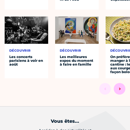
DÉCOUVRIR
DÉCOUVRIR
DÉCOUVRI
Les concerts
Les meilleures
On préfèr
parisiens à voir en
expos du moment
manger à 
août
à faire en famille
cantine : l
aux courge
façon bol
Vous êtes...