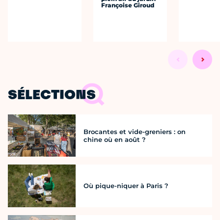
Françoise Giroud
SÉLECTIONS
Brocantes et vide-greniers : on
chine où en août ?
Où pique-niquer à Paris ?