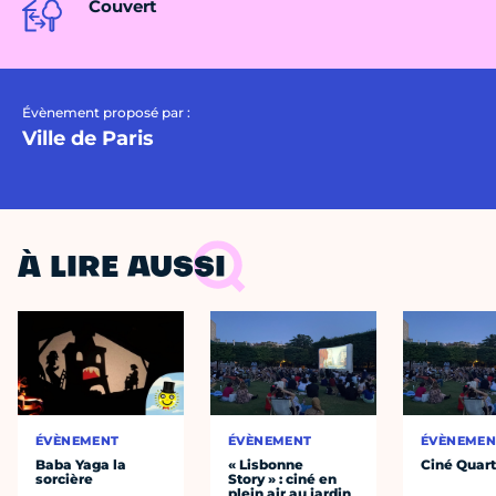
Couvert
Évènement proposé par :
Ville de Paris
À LIRE AUSSI
ÉVÈNEMENT
ÉVÈNEMENT
ÉVÈNEMEN
Baba Yaga la
« Lisbonne
Ciné Quart
sorcière
Story » : ciné en
plein air au jardin