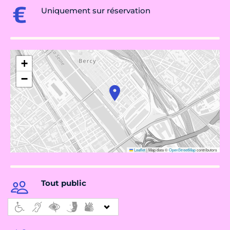
Uniquement sur réservation
+
−
Leaflet
|
Map data ©
OpenStreetMap
contributors
Tout public