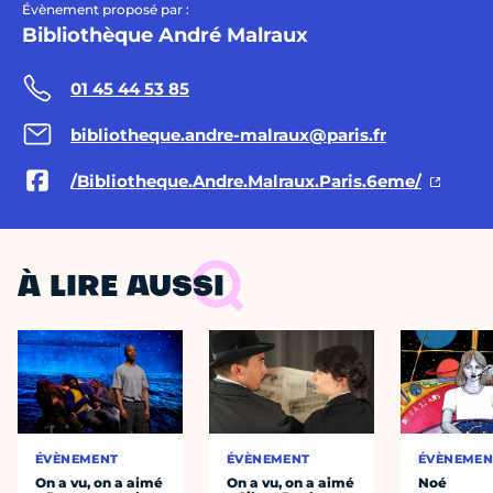
Évènement proposé par :
Bibliothèque André Malraux
01 45 44 53 85
bibliotheque.andre-malraux@paris.fr
/Bibliotheque.Andre.Malraux.Paris.6eme/
À LIRE AUSSI
ÉVÈNEMENT
ÉVÈNEMENT
ÉVÈNEMEN
On a vu, on a aimé
On a vu, on a aimé
Noé