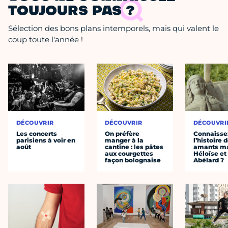
TOUJOURS PAS ?
Sélection des bons plans intemporels, mais qui valent le
coup toute l'année !
DÉCOUVRIR
DÉCOUVRIR
DÉCOUVRI
Les concerts
On préfère
Connaisse
parisiens à voir en
manger à la
l’histoire 
août
cantine : les pâtes
amants ma
aux courgettes
Héloïse et
façon bolognaise
Abélard ?