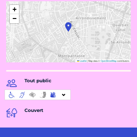
+
−
Leaflet
|
Map data ©
OpenStreetMap
contributors
Tout public
Couvert