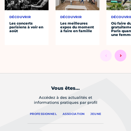
DÉCOUVRIR
DÉCOUVRIR
DÉCOUVRI
Les concerts
Les meilleures
Où faire d
parisiens à voir en
expos du moment
gratuitem
août
à faire en famille
Paris quan
une femm
Vous êtes...
Accédez à des actualités et
informations pratiques par profil
PROFESSIONNEL
ASSOCIATION
JEUNE