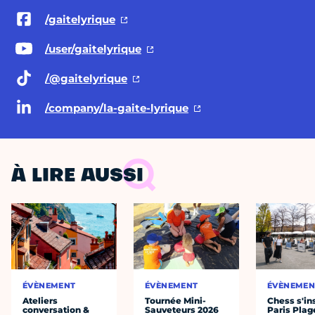
/gaitelyrique
/user/gaitelyrique
/@gaitelyrique
/company/la-gaite-lyrique
À LIRE AUSSI
ÉVÈNEMENT
ÉVÈNEMENT
ÉVÈNEMEN
Ateliers
Tournée Mini-
Chess s'ins
conversation &
Sauveteurs 2026
Paris Plag