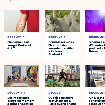
DÉCOUVRIR
DÉCOUVRIR
DÉCOUVRI
Où donner son
Connaissez-vous
3 bonnes r
sang à Paris cet
l’histoire des
d’écouter 
été ?
amants maudits,
podcast « 
Héloïse et
Fumoir »
Abélard ?
DÉCOUVRIR
DÉCOUVRIR
DÉCOUVRI
Les meilleures
Où faire du sport
On a testé 
expos du moment
gratuitement à
sensoriell
à faire en famille
Paris quand on est
stade Jea