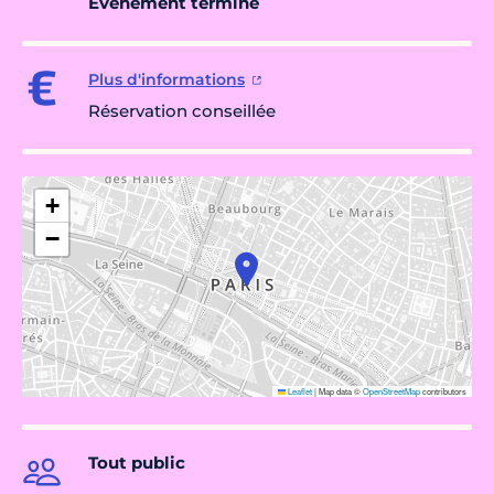
Évènement terminé
Plus d'informations
Réservation conseillée
+
−
Leaflet
|
Map data ©
OpenStreetMap
contributors
Tout public