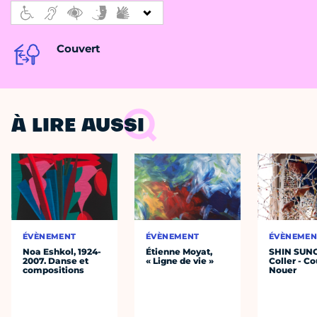
Couvert
À LIRE AUSSI
ÉVÈNEMENT
ÉVÈNEMENT
ÉVÈNEMEN
Noa Eshkol, 1924-
Étienne Moyat,
SHIN SUN
2007. Danse et
« Ligne de vie »
Coller - Co
compositions
Nouer