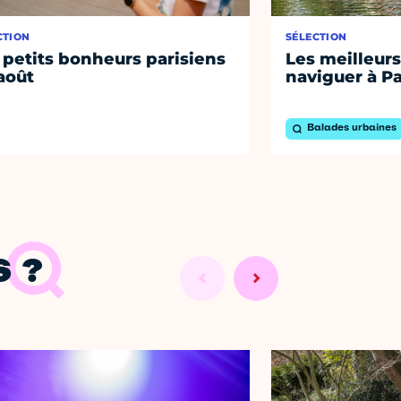
CTION
SÉLECTION
 petits bonheurs parisiens
Les meilleurs
août
naviguer à Pa
Balades urbaines
 ?