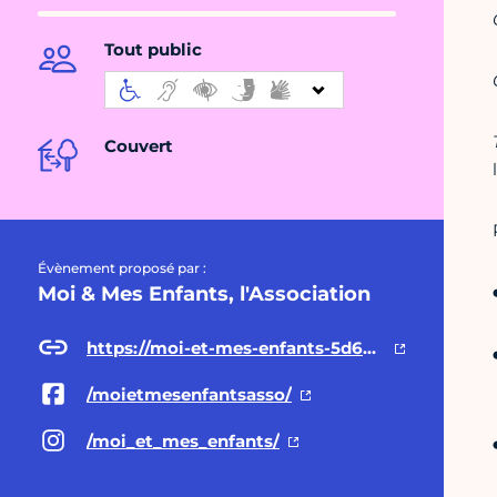
Tout public
Couvert
Évènement proposé par :
Moi & Mes Enfants, l'Association
https://moi-et-mes-enfants-5d69a2653e575.assoconnect.com/collect/description/314027-i-journee-sportive-en-famille
/moietmesenfantsasso/
/moi_et_mes_enfants/