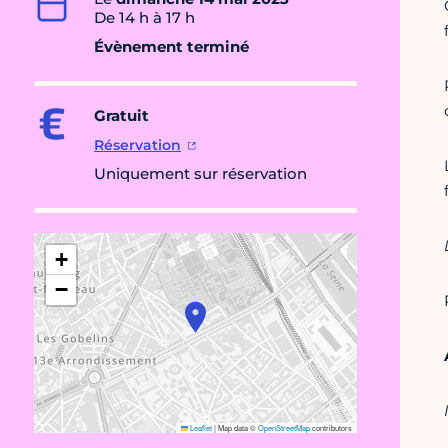
De 14 h à 17 h
Évènement terminé
Gratuit
Réservation
Uniquement sur réservation
+
−
Leaflet
|
Map data ©
OpenStreetMap
contributors