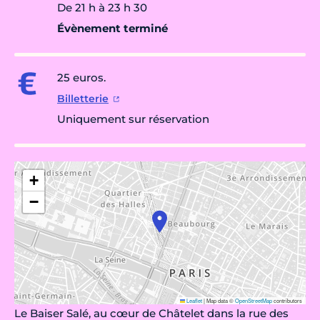
De 21 h à 23 h 30
Évènement terminé
25 euros.
Billetterie
Uniquement sur réservation
+
−
Leaflet
|
Map data ©
OpenStreetMap
contributors
Le Baiser Salé, au cœur de Châtelet dans la rue des