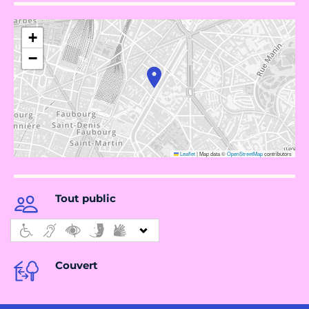
+
−
Leaflet
|
Map data ©
OpenStreetMap
contributors
Tout public
Couvert