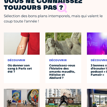
VOUS NE CONNAISSEZ
TOUJOURS PAS ?
Sélection des bons plans intemporels, mais qui valent le
coup toute l'année !
DÉCOUVRIR
DÉCOUVRIR
DÉCOUVRI
Où donner son
Connaissez-vous
3 bonnes r
sang à Paris cet
l’histoire des
d’écouter 
été ?
amants maudits,
podcast « 
Héloïse et
Fumoir »
Abélard ?