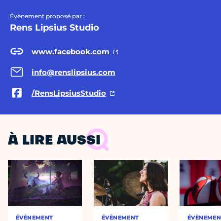
Évènement proposé par :
Rens Lipsius Studio
www.facebook.com
info@renslipsius.com
/RensLipsiusStudio
À LIRE AUSSI
ÉVÈNEMENT
ÉVÈNEMENT
ÉVÈNEMEN