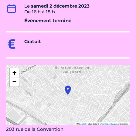
Le
samedi 2 décembre 2023
De 16 h à 18 h
Évènement terminé
Gratuit
+
−
Leaflet
|
Map data ©
OpenStreetMap
contributors
203 rue de la Convention