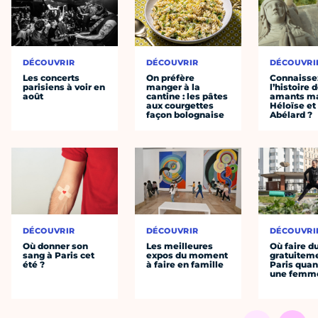
DÉCOUVRIR
DÉCOUVRIR
DÉCOUVRI
Les concerts
On préfère
Connaisse
parisiens à voir en
manger à la
l’histoire 
août
cantine : les pâtes
amants ma
aux courgettes
Héloïse et
façon bolognaise
Abélard ?
DÉCOUVRIR
DÉCOUVRIR
DÉCOUVRI
Où donner son
Les meilleures
Où faire d
sang à Paris cet
expos du moment
gratuitem
été ?
à faire en famille
Paris quan
une femm