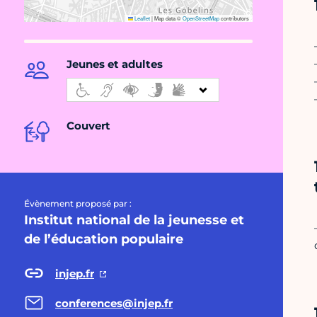
Leaflet
|
Map data ©
OpenStreetMap
contributors
Jeunes et adultes
Couvert
Évènement proposé par :
Institut national de la jeunesse et
de l’éducation populaire
injep.fr
conferences@injep.fr