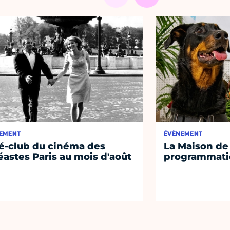
EMENT
ÉVÈNEMENT
é-club du cinéma des
La Maison de 
éastes Paris au mois d'août
programmati