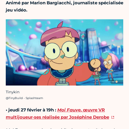
Animé par Marion Bargiacchi, journaliste spécialisée
jeu vidéo.
Tinykin
Crédit photo :
@TinyBuild - Splashteam
• j
eudi 27 février à 19h :
Moi Fauve
, œuvre VR
multijoueur·ses réalisée par Joséphine Derobe