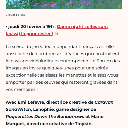
Crédit photo :
Liquid Forest
•
jeudi 20 février
à 19h
:
Game night : elles sont
(aussi) là pour rester !
La scène du jeu vidéo indépendant français est elle
aussi riche de nombreuses créatrices qui construisent
le paysage vidéoludique contemporain. Le Forum des
images en invite quelques-unes pour une soirée
exceptionnelle : saisissez les manettes et laissez-vous
emporter par des œuvres qui resteront gravées dans
vos mémoires !
Avec Emi Lefevre, directrice créative de
Caravan
SandWitch
, Lenophie, game designer de
Paquerettes Down the Bunburrows
et Marie
Marquet, directrice créative de Tinykin.