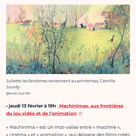
Juliette les fantômes reviennent au printemps, Camille
Jourdy
Crédit photo :
@Actes Sud BD
•
jeudi 13 février
à 19h
:
Machinimas, aux frontières
du jeu vidéo et de l’animation
« Machinima » est un mot-valise entre « machine »,
« cinéma » et « animation », qui désigne des films créés