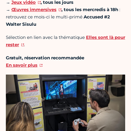
→
Jeux vidéo
,
tous les jours
→
Œuvres immersives
,
tous les mercredis à 18h
:
retrouvez ce mois-ci le multi-primé
Accused #2
Walter Sisulu
Sélection en lien avec la thématique
Elles sont là pour
rester
.
Gratuit, réservation recommandée
En savoir plus