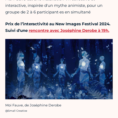
interactive, inspirée d'un mythe animiste, pour un
groupe de 2 à 6 participant·es en simultané
Prix de l’interactivité au New Images Festival 2024.
Suivi d'une
rencontre avec Joséphine Derobe à 19h.
Moi Fauve, de Joséphine Derobe
Crédit photo :
@Small Creative