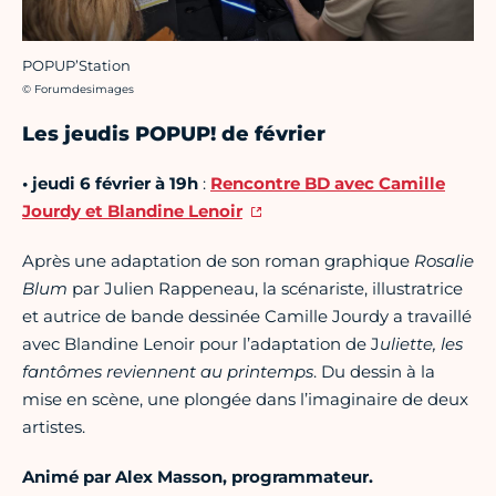
POPUP’Station
Crédit photo :
© Forumdesimages
Les jeudis POPUP! de février
• j
eudi 6 février à 19h
:
Rencontre BD avec Camille
Jourdy et Blandine Lenoir
Après une adaptation de son roman graphique
Rosalie
Blum
par Julien Rappeneau, la scénariste, illustratrice
et autrice de bande dessinée Camille Jourdy a travaillé
avec Blandine Lenoir pour l’adaptation de J
uliette, les
fantômes reviennent au printemps
. Du dessin à la
mise en scène, une plongée dans l’imaginaire de deux
artistes.
Animé par Alex Masson, programmateur.