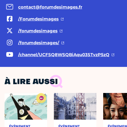
contact@forumdesimages.fr
/Forumdesimages
/forumdesimages
/forumdesimages/
/channel/UCFSQ8WSQBiAqu03STvzP5zQ
À LIRE AUSSI
ÉVÈNEMENT
ÉVÈNEMENT
ÉVÈNEMEN