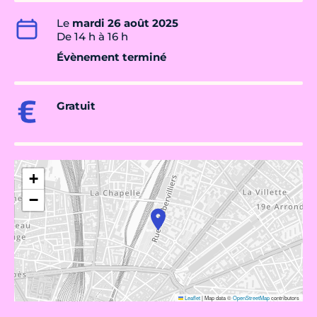
Le
mardi 26 août 2025
De 14 h à 16 h
Évènement terminé
Gratuit
+
−
Leaflet
|
Map data ©
OpenStreetMap
contributors