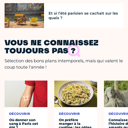
Et si l’été parisien se cachait sur les
quais ?
VOUS NE CONNAISSEZ
TOUJOURS PAS ?
Sélection des bons plans intemporels, mais qui valent le
coup toute l'année !
DÉCOUVRIR
DÉCOUVRIR
DÉCOUVRI
Où donner son
On préfère
Connaisse
sang à Paris cet
manger à la
l’histoire 
été ?
cantine : les pâtes
amants ma