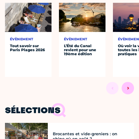
ÉVÈNEMENT
ÉVÈNEMENT
ÉVÈNEMEN
Tout savoir sur
L’Été du Canal
Où voir la 
Paris Plages 2026
revient pour une
toutes les 
19ème édition
pratiques
SÉLECTIONS
Brocantes et vide-greniers : on
chine où en août ?