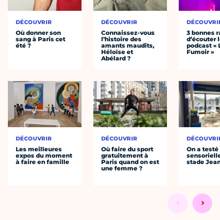
DÉCOUVRIR
DÉCOUVRIR
DÉCOUVRI
Où donner son
Connaissez-vous
3 bonnes r
sang à Paris cet
l’histoire des
d’écouter 
été ?
amants maudits,
podcast « 
Héloïse et
Fumoir »
Abélard ?
DÉCOUVRIR
DÉCOUVRIR
DÉCOUVRI
Les meilleures
Où faire du sport
On a testé 
expos du moment
gratuitement à
sensoriell
à faire en famille
Paris quand on est
stade Jea
une femme ?