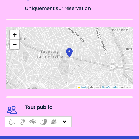
Uniquement sur réservation
+
−
Leaflet
|
Map data ©
OpenStreetMap
contributors
Tout public