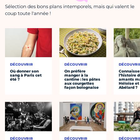
Sélection des bons plans intemporels, mais qui valent le
coup toute l'année !
DÉCOUVRIR
DÉCOUVRIR
DÉCOUVRI
Où donner son
On préfère
Connaisse
sang à Paris cet
manger à la
l’histoire 
été ?
cantine : les pâtes
amants ma
aux courgettes
Héloïse et
façon bolognaise
Abélard ?
DÉCOUVRIR
DÉCOUVRIR
DÉCOUVRI