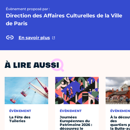
Évènement proposé par :
Direction des Affaires Culturelles de la Ville
de Paris
En savoir plus
À LIRE AUSSI
ÉVÈNEMENT
ÉVÈNEMENT
ÉVÈNEMEN
La Fête des
Journées
À la décou
Tuileries
Européennes du
des
Patrimoine 2026 :
quartiers p
découvrez le
la Butte-a