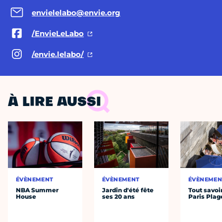
envielelabo@envie.org
/EnvieLeLabo
/envie.lelabo/
À LIRE AUSSI
ÉVÈNEMENT
ÉVÈNEMENT
ÉVÈNEMEN
NBA Summer
Jardin d'été fête
Tout savoi
House
ses 20 ans
Paris Plag