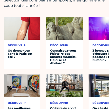
Sélection des bons plans intemporels, mais qui valent le
coup toute l'année !
DÉCOUVRIR
DÉCOUVRIR
DÉCOUVRI
Où donner son
Connaissez-vous
3 bonnes r
sang à Paris cet
l’histoire des
d’écouter 
été ?
amants maudits,
podcast « 
Héloïse et
Fumoir »
Abélard ?
DÉCOUVRIR
DÉCOUVRIR
DÉCOUVRI
Les meilleures
Où faire du sport
On a testé 