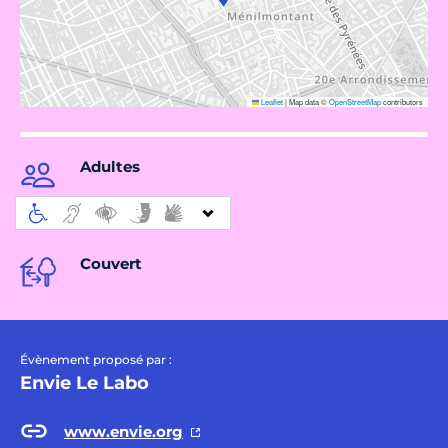
Leaflet
|
Map data ©
OpenStreetMap
contributors
Adultes
Couvert
Évènement proposé par :
Envie Le Labo
www.envie.org