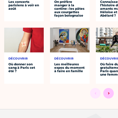
Les concerts
On préfère
Connaisse
parisiens à voir en
manger à la
l’histoire 
août
cantine : les pâtes
amants ma
aux courgettes
Héloïse et
façon bolognaise
Abélard ?
DÉCOUVRIR
DÉCOUVRIR
DÉCOUVRI
Où donner son
Les meilleures
Où faire d
sang à Paris cet
expos du moment
gratuitem
été ?
à faire en famille
Paris quan
une femm