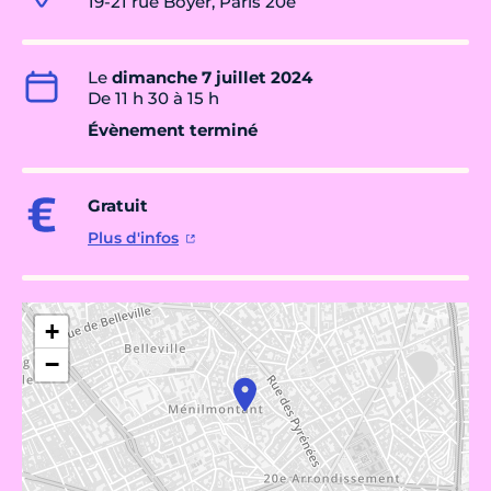
19-21 rue Boyer, Paris 20e
Le
dimanche 7 juillet 2024
De 11 h 30 à 15 h
Évènement terminé
Gratuit
Plus d'infos
+
−