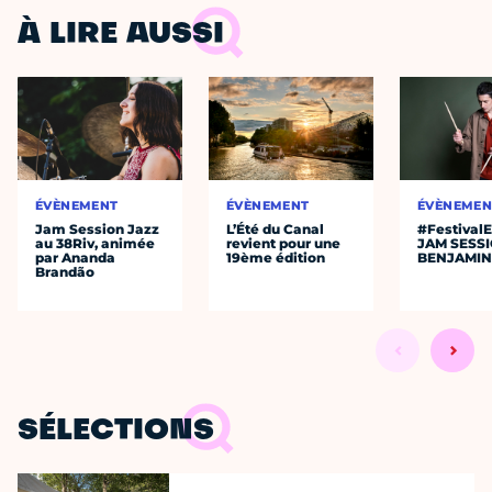
À LIRE AUSSI
ÉVÈNEMENT
ÉVÈNEMENT
ÉVÈNEMEN
Jam Session Jazz
L’Été du Canal
#Festival
au 38Riv, animée
revient pour une
JAM SESS
par Ananda
19ème édition
BENJAMIN
Brandão
SÉLECTIONS