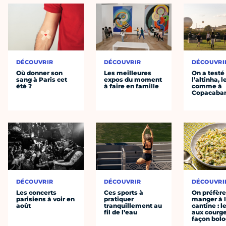
DÉCOUVRIR
DÉCOUVRIR
DÉCOUVRI
Où donner son
Les meilleures
On a testé
sang à Paris cet
expos du moment
l’altinha, l
été ?
à faire en famille
comme à
Copacaba
DÉCOUVRIR
DÉCOUVRIR
DÉCOUVRI
Les concerts
Ces sports à
On préfèr
parisiens à voir en
pratiquer
manger à 
août
tranquillement au
cantine : l
fil de l’eau
aux courge
façon bol