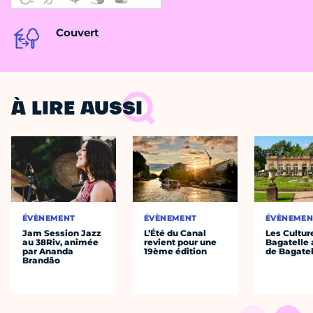
Couvert
À LIRE AUSSI
ÉVÈNEMENT
ÉVÈNEMENT
ÉVÈNEMEN
Jam Session Jazz
L’Été du Canal
Les Cultur
au 38Riv, animée
revient pour une
Bagatelle 
par Ananda
19ème édition
de Bagatel
Brandão