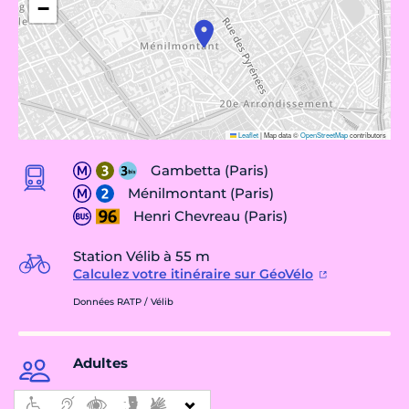
−
Leaflet
|
Map data ©
OpenStreetMap
contributors
Gambetta (Paris)
Ménilmontant (Paris)
Henri Chevreau (Paris)
Station Vélib à 55 m
Calculez votre itinéraire sur GéoVélo
Données RATP / Vélib
Adultes