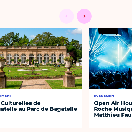
EMENT
ÉVÈNEMENT
 Culturelles de
Open Air Hou
atelle au Parc de Bagatelle
Roche Musiqu
Matthieu Fa