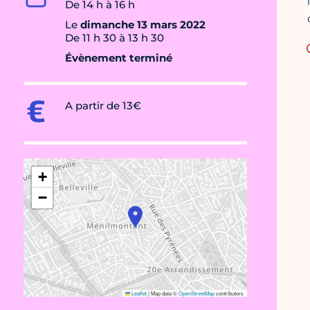
De 14 h à 16 h
Le
dimanche 13 mars 2022
De 11 h 30 à 13 h 30
Évènement terminé
A partir de 13€
+
−
Leaflet
|
Map data ©
OpenStreetMap
contributors