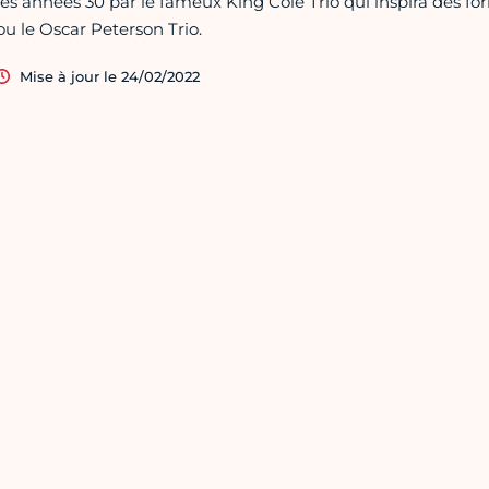
les années 30 par le fameux King Cole Trio qui inspira des 
ou le Oscar Peterson Trio.
Mise à jour le 24/02/2022