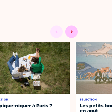
CTION
SÉLECTION
pique-niquer à Paris ?
Les petits bo
en août