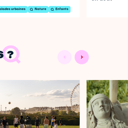
alades urbaines
Nature
Enfants
 ?