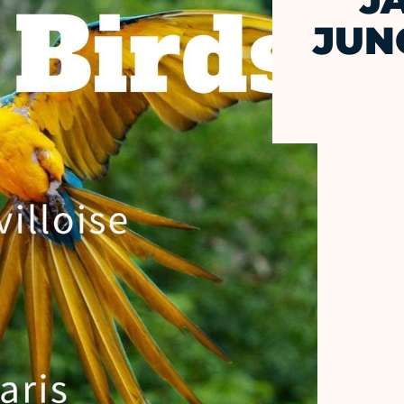
J
JUN