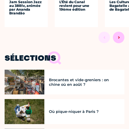
Jam Session Jazz
L’Été du Canal
Les Cultur
au 38Riv, animée
revient pour une
Bagatelle 
par Ananda
19ème édition
de Bagatel
Brandão
SÉLECTIONS
Brocantes et vide-greniers : on
chine où en août ?
Où pique-niquer à Paris ?