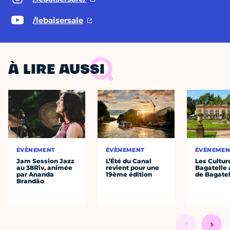
/lebaisersale
À LIRE AUSSI
ÉVÈNEMENT
ÉVÈNEMENT
ÉVÈNEMEN
Jam Session Jazz
L’Été du Canal
Les Cultur
au 38Riv, animée
revient pour une
Bagatelle 
par Ananda
19ème édition
de Bagatel
Brandão