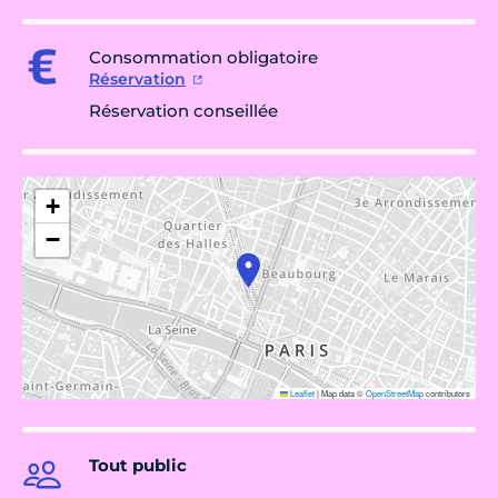
Consommation obligatoire
Réservation
Réservation conseillée
+
−
Leaflet
|
Map data ©
OpenStreetMap
contributors
Tout public