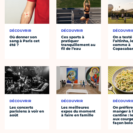
DÉCOUVRIR
DÉCOUVRIR
DÉCOUVRI
Où donner son
Ces sports à
On a testé
sang à Paris cet
pratiquer
l’altinha, l
été ?
tranquillement au
comme à
fil de l’eau
Copacaba
DÉCOUVRIR
DÉCOUVRIR
DÉCOUVRI
Les concerts
Les meilleures
On préfèr
parisiens à voir en
expos du moment
manger à 
août
à faire en famille
cantine : l
aux courge
façon bol