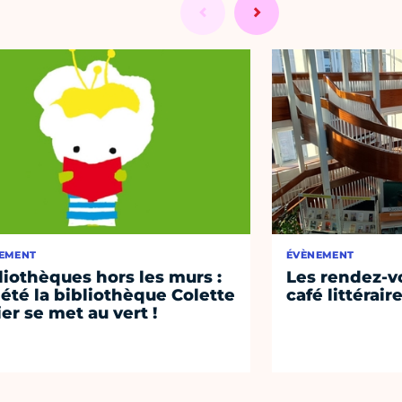
EMENT
ÉVÈNEMENT
liothèques hors les murs :
Les rendez-vo
 été la bibliothèque Colette
café littérair
ier se met au vert !