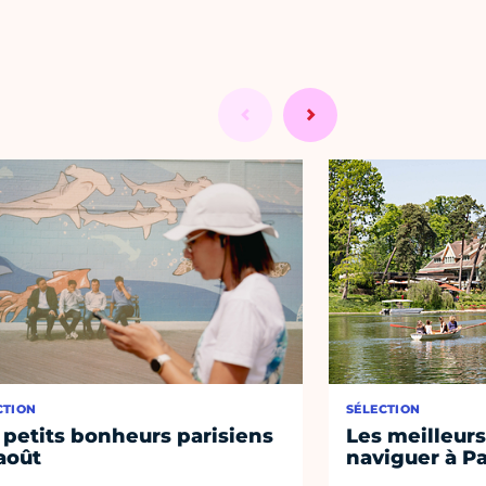
CTION
SÉLECTION
 petits bonheurs parisiens
Les meilleurs
août
naviguer à Pa