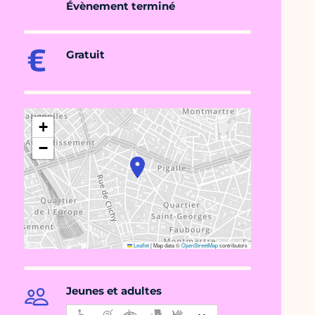
Évènement terminé
Gratuit
+
−
Leaflet
|
Map data ©
OpenStreetMap
contributors
Jeunes et adultes