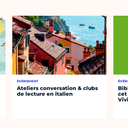
ÉVÈNEMENT
ÉVÈN
Ateliers conversation & clubs
Bib
de lecture en italien
cet
Viv