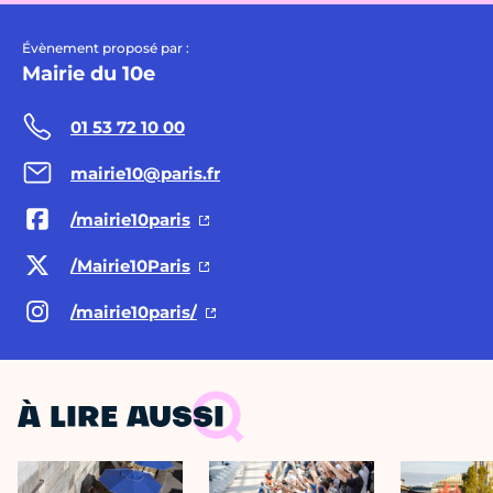
Évènement proposé par :
Mairie du 10e
01 53 72 10 00
mairie10@paris.fr
/mairie10paris
/Mairie10Paris
/mairie10paris/
À LIRE AUSSI