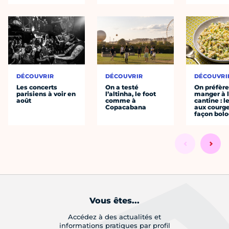
DÉCOUVRIR
DÉCOUVRIR
DÉCOUVRI
Les concerts
On a testé
On préfèr
parisiens à voir en
l’altinha, le foot
manger à 
août
comme à
cantine : l
Copacabana
aux courge
façon bol
Vous êtes...
Accédez à des actualités et
informations pratiques par profil