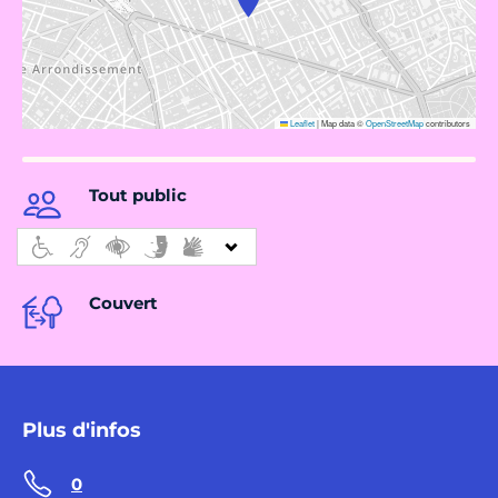
Leaflet
|
Map data ©
OpenStreetMap
contributors
Tout public
Couvert
Plus d'infos
0