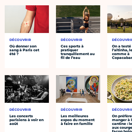
DÉCOUVRIR
DÉCOUVRIR
DÉCOUVRI
Où donner son
Ces sports à
On a testé
sang à Paris cet
pratiquer
l’altinha, l
été ?
tranquillement au
comme à
fil de l’eau
Copacaba
DÉCOUVRIR
DÉCOUVRIR
DÉCOUVRI
Les concerts
Les meilleures
On préfèr
parisiens à voir en
expos du moment
manger à 
août
à faire en famille
cantine : l
aux courge
façon bol