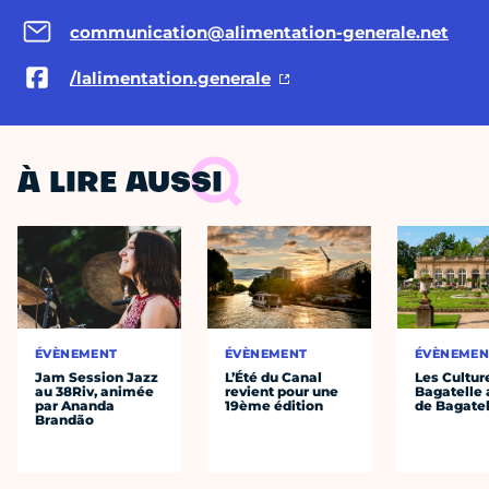
communication@alimentation-generale.net
/lalimentation.generale
À LIRE AUSSI
ÉVÈNEMENT
ÉVÈNEMENT
ÉVÈNEMEN
Jam Session Jazz
L’Été du Canal
Les Cultur
au 38Riv, animée
revient pour une
Bagatelle 
par Ananda
19ème édition
de Bagatel
Brandão