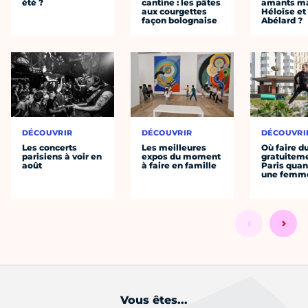
été ?
cantine : les pâtes
amants ma
aux courgettes
Héloïse et
façon bolognaise
Abélard ?
DÉCOUVRIR
DÉCOUVRIR
DÉCOUVRI
Les concerts
Les meilleures
Où faire d
parisiens à voir en
expos du moment
gratuitem
août
à faire en famille
Paris quan
une femm
Vous êtes...