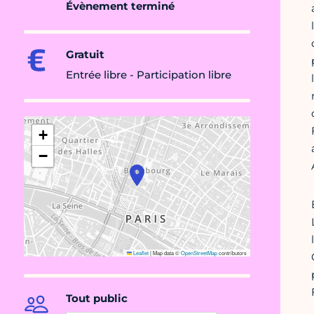
Évènement terminé
Gratuit
Entrée libre - Participation libre
+
−
Leaflet
|
Map data ©
OpenStreetMap
contributors
Tout public