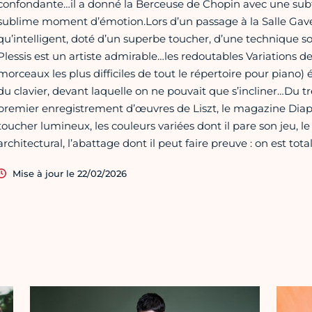
confondante…il a donné la Berceuse de Chopin avec une subtil
sublime moment d’émotion.Lors d’un passage à la Salle Gave
qu’intelligent, doté d’un superbe toucher, d’une technique sou
Plessis est un artiste admirable…les redoutables Variations 
morceaux les plus difficiles de tout le répertoire pour piano
du clavier, devant laquelle on ne pouvait que s’incliner…Du tr
premier enregistrement d’œuvres de Liszt, le magazine Diapa
toucher lumineux, les couleurs variées dont il pare son jeu, le
architectural, l’abattage dont il peut faire preuve : on est to
Mise à jour le 22/02/2026