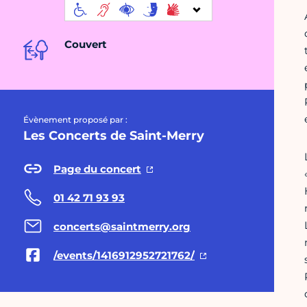
Couvert
Évènement proposé par :
Les Concerts de Saint-Merry
Page du concert
01 42 71 93 93
concerts@saintmerry.org
/events/1416912952721762/