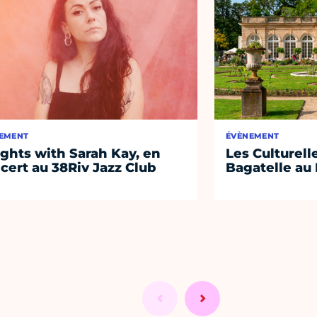
EMENT
ÉVÈNEMENT
ights with Sarah Kay, en
Les Culturell
cert au 38Riv Jazz Club
Bagatelle au 