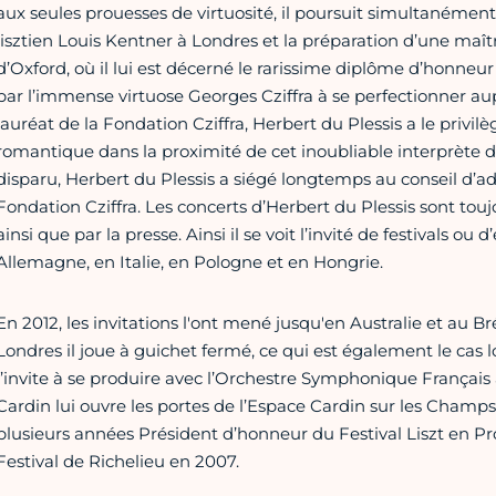
aux seules prouesses de virtuosité, il poursuit simultanémen
lisztien Louis Kentner à Londres et la préparation d’une maîtr
d’Oxford, où il lui est décerné le rarissime diplôme d’honneur d
par l’immense virtuose Georges Cziffra à se perfectionner aup
lauréat de la Fondation Cziffra, Herbert du Plessis a le privi
romantique dans la proximité de cet inoubliable interprète 
disparu, Herbert du Plessis a siégé longtemps au conseil d’ad
Fondation Cziffra. Les concerts d’Herbert du Plessis sont touj
ainsi que par la presse. Ainsi il se voit l’invité de festivals o
Allemagne, en Italie, en Pologne et en Hongrie.
En 2012, les invitations l'ont mené jusqu'en Australie et au B
Londres il joue à guichet fermé, ce qui est également le cas l
l’invite à se produire avec l’Orchestre Symphonique Françai
Cardin lui ouvre les portes de l’Espace Cardin sur les Champs
plusieurs années Président d’honneur du Festival Liszt en Pro
Festival de Richelieu en 2007.