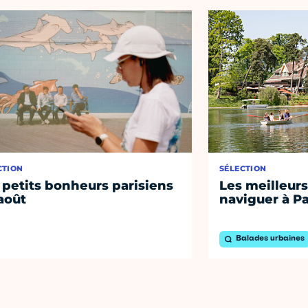
CTION
SÉLECTION
 petits bonheurs parisiens
Les meilleurs
août
naviguer à Pa
Balades urbaines