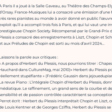
A Paris il a joué à la Salle Gaveau, au Théâtre des Champs-El
d’Orsay. France-Musiques lui a consacré une émission d’une 
très rares pianistes au monde à avoir donné en public l’œuvre 
exploit qu’il a accompli trois fois à Paris, et qui lui vaut une 
prestigieuse Chopin Society. Récompensé par le Grand-Prix 
Plessis a consacré des enregistrements à Liszt, Chopin et 
et aux Préludes de Chopin est sorti au mois d’avril 2024…
Laissons la parole aux critiques :
« A propos d’Herbert du Plessis, nous pourrions titrer : Chape
Hauchard dans CultureMag, mai 2010)« Herbert du Plessis po
réellement stupéfiante » (Frédéric Gaussin dans jejouedupi
La revue Piano : L’intégrale Chopin d'Herbert du Plessis, donné
médiatique. Le raffinement, un grand sens de la courbe et de
sensibilité et de passion contrôlée caractérisent sa concepti
Perrot écrit : Herbert du Plessis interprétait Chopin et Liszt
de Louis Kentner et de Georges Cziffra, Herbert du Plessis s