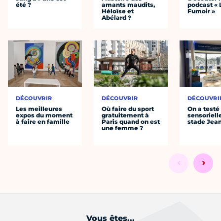
été ?
amants maudits,
podcast « 
Héloïse et
Fumoir »
Abélard ?
DÉCOUVRIR
DÉCOUVRIR
DÉCOUVRI
Les meilleures
Où faire du sport
On a testé 
expos du moment
gratuitement à
sensoriell
à faire en famille
Paris quand on est
stade Jea
une femme ?
Vous êtes...