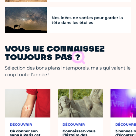
Nos idées de sorties pour garder la
tête dans les étoiles
VOUS NE CONNAISSEZ
TOUJOURS PAS ?
Sélection des bons plans intemporels, mais qui valent le
coup toute l'année !
DÉCOUVRIR
DÉCOUVRIR
DÉCOUVRI
Où donner son
Connaissez-vous
3 bonnes r
sang à Paris cet
l’histoire des
d’écouter 