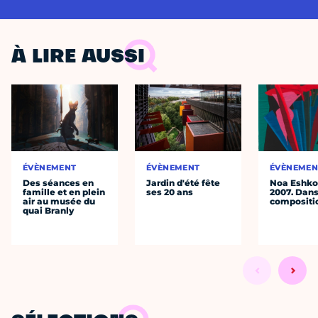
À LIRE AUSSI
ÉVÈNEMENT
ÉVÈNEMENT
ÉVÈNEMEN
Des séances en
Jardin d'été fête
Noa Eshkol
famille et en plein
ses 20 ans
2007. Dans
air au musée du
compositi
quai Branly