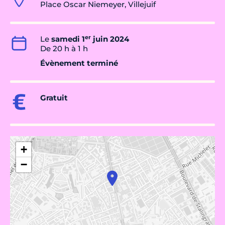
Place Oscar Niemeyer, Villejuif
er
Le
samedi 1
juin 2024
De 20 h à 1 h
Évènement terminé
Gratuit
+
−