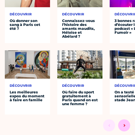
DÉCOUVRIR
DÉCOUVRIR
DÉCOUVRI
Où donner son
Connaissez-vous
3 bonnes r
sang à Paris cet
l’histoire des
d’écouter 
été ?
amants maudits,
podcast « 
Héloïse et
Fumoir »
Abélard ?
DÉCOUVRIR
DÉCOUVRIR
DÉCOUVRI
Les meilleures
Où faire du sport
On a testé 
expos du moment
gratuitement à
sensoriell
à faire en famille
Paris quand on est
stade Jea
une femme ?