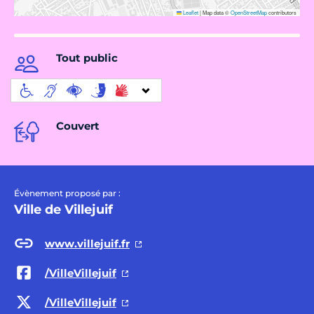
Leaflet
|
Map data ©
OpenStreetMap
contributors
Tout public
Couvert
Évènement proposé par :
Ville de Villejuif
www.villejuif.fr
/VilleVillejuif
/VilleVillejuif