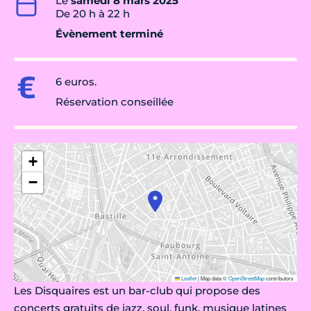
Le
samedi 8 mars 2025
De 20 h à 22 h
Évènement terminé
6 euros.
Réservation conseillée
+
−
Leaflet
|
Map data ©
OpenStreetMap
contributors
Les Disquaires est un bar-club qui propose des
concerts gratuits de jazz, soul, funk, musique latines