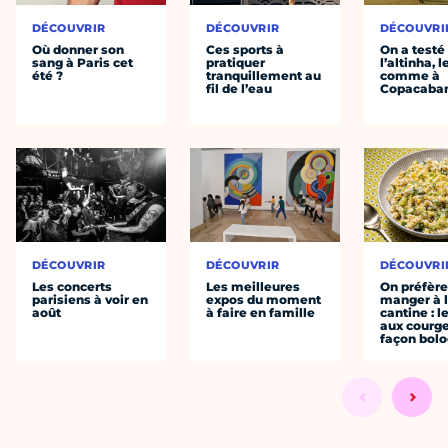
DÉCOUVRIR
DÉCOUVRIR
DÉCOUVRI
Où donner son
Ces sports à
On a testé
sang à Paris cet
pratiquer
l’altinha, l
été ?
tranquillement au
comme à
fil de l’eau
Copacaba
DÉCOUVRIR
DÉCOUVRIR
DÉCOUVRI
Les concerts
Les meilleures
On préfèr
parisiens à voir en
expos du moment
manger à 
août
à faire en famille
cantine : l
aux courge
façon bol