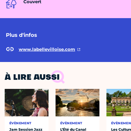
Couvert
Plus d'infos
www.labellevilloise.com
À LIRE AUSSI
ÉVÈNEMENT
ÉVÈNEMENT
ÉVÈNEMEN
Jam Session Jazz
L’Été du Canal
Les Cultur