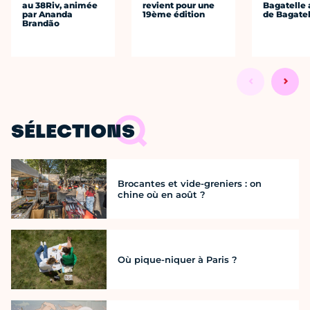
au 38Riv, animée
revient pour une
Bagatelle 
par Ananda
19ème édition
de Bagatel
Brandão
SÉLECTIONS
Brocantes et vide-greniers : on
chine où en août ?
Où pique-niquer à Paris ?