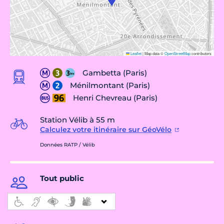
Leaflet
|
Map data ©
OpenStreetMap
contributors
Gambetta (Paris)
Ménilmontant (Paris)
Henri Chevreau (Paris)
Station Vélib à 55 m
Calculez votre itinéraire sur GéoVélo
Données RATP / Vélib
Tout public