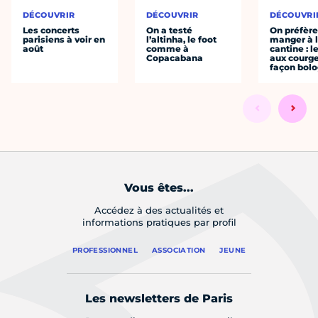
DÉCOUVRIR
DÉCOUVRIR
DÉCOUVRI
Les concerts
On a testé
On préfèr
parisiens à voir en
l’altinha, le foot
manger à 
août
comme à
cantine : l
Copacabana
aux courge
façon bol
Vous êtes...
Accédez à des actualités et
informations pratiques par profil
PROFESSIONNEL
ASSOCIATION
JEUNE
Les newsletters de Paris