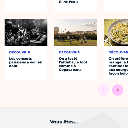
fil de l’eau
DÉCOUVRIR
DÉCOUVRIR
DÉCOUVRI
Les concerts
On a testé
On préfèr
parisiens à voir en
l’altinha, le foot
manger à 
août
comme à
cantine : l
Copacabana
aux courge
façon bol
Vous êtes...