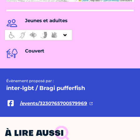
Leaflet
|
Map data ©
OpenStreetMap
contributors
Jeunes et adultes
Couvert
Évènement proposé par :
inter-lgbt / Bragi pufferfish
/events/3230765700579969
À LIRE AUSSI