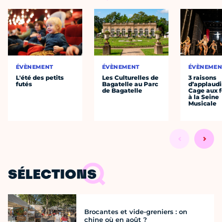
ÉVÈNEMENT
ÉVÈNEMENT
ÉVÈNEMEN
L'été des petits
Les Culturelles de
3 raisons
futés
Bagatelle au Parc
d’applaudi
de Bagatelle
Cage aux fo
à la Seine
Musicale
SÉLECTIONS
Brocantes et vide-greniers : on
chine où en août ?