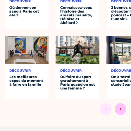
DÉCOUVRIR
DÉCOUVRIR
DÉCOUVRI
Où donner son
Connaissez-vous
3 bonnes r
sang à Paris cet
l’histoire des
d’écouter 
été ?
amants maudits,
podcast « 
Héloïse et
Fumoir »
Abélard ?
DÉCOUVRIR
DÉCOUVRIR
DÉCOUVRI
Les meilleures
Où faire du sport
On a testé 
expos du moment
gratuitement à
sensoriell
à faire en famille
Paris quand on est
stade Jea
une femme ?