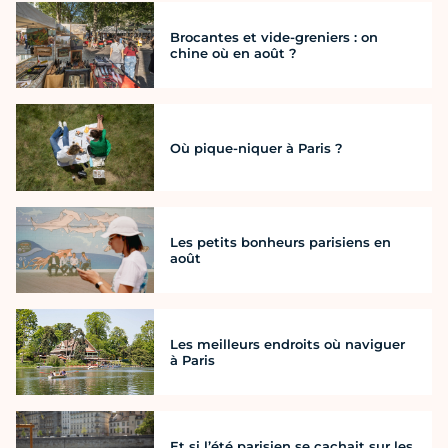
Brocantes et vide-greniers : on
chine où en août ?
Où pique-niquer à Paris ?
Les petits bonheurs parisiens en
août
Les meilleurs endroits où naviguer
à Paris
Et si l’été parisien se cachait sur les