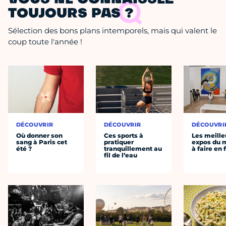
VOUS NE CONNAISSEZ
TOUJOURS PAS ?
Sélection des bons plans intemporels, mais qui valent le
coup toute l'année !
DÉCOUVRIR
DÉCOUVRIR
DÉCOUVRI
Où donner son
Ces sports à
Les meille
sang à Paris cet
pratiquer
expos du
été ?
tranquillement au
à faire en 
fil de l’eau