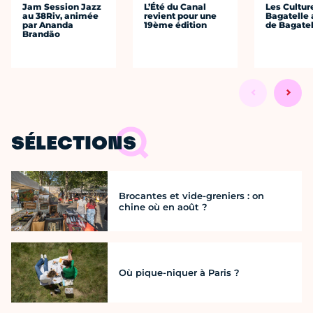
Jam Session Jazz
L’Été du Canal
Les Cultur
au 38Riv, animée
revient pour une
Bagatelle 
par Ananda
19ème édition
de Bagatel
Brandão
SÉLECTIONS
Brocantes et vide-greniers : on
chine où en août ?
Où pique-niquer à Paris ?