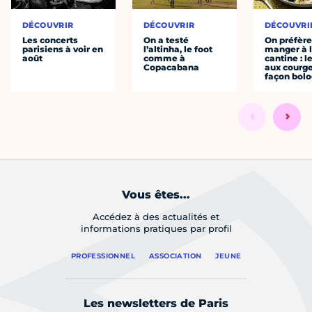
DÉCOUVRIR
DÉCOUVRIR
DÉCOUVRI
Les concerts
On a testé
On préfèr
parisiens à voir en
l’altinha, le foot
manger à 
août
comme à
cantine : l
Copacabana
aux courge
façon bol
Vous êtes...
Accédez à des actualités et
informations pratiques par profil
PROFESSIONNEL
ASSOCIATION
JEUNE
Les newsletters de Paris