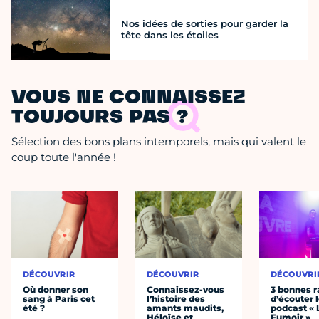
Nos idées de sorties pour garder la
tête dans les étoiles
VOUS NE CONNAISSEZ
TOUJOURS PAS ?
Sélection des bons plans intemporels, mais qui valent le
coup toute l'année !
DÉCOUVRIR
DÉCOUVRIR
DÉCOUVRI
Où donner son
Connaissez-vous
3 bonnes r
sang à Paris cet
l’histoire des
d’écouter 
été ?
amants maudits,
podcast « 
Héloïse et
Fumoir »