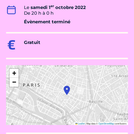
er
Le
samedi 1
octobre 2022
De 20 h à 0 h
Évènement terminé
Gratuit
+
−
Leaflet
|
Map data ©
OpenStreetMap
contributors