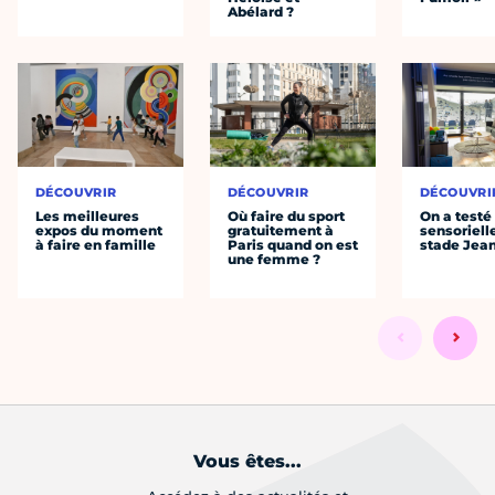
Abélard ?
DÉCOUVRIR
DÉCOUVRIR
DÉCOUVRI
Les meilleures
Où faire du sport
On a testé 
expos du moment
gratuitement à
sensoriell
à faire en famille
Paris quand on est
stade Jea
une femme ?
Vous êtes...